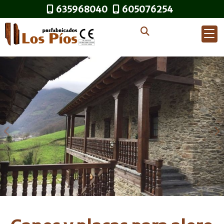
635968040
605076254
Anterior
S